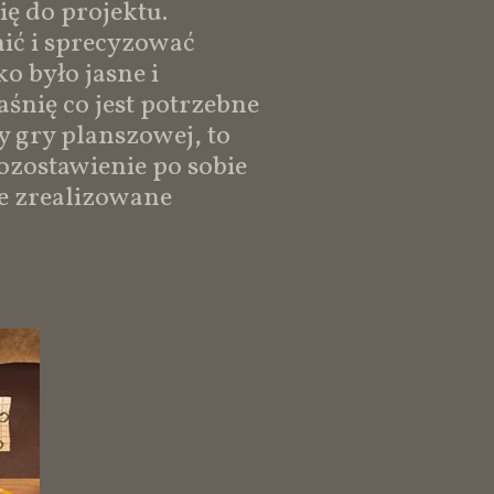
ę do projektu.
ić i sprecyzować
o było jasne i
śnię co jest potrzebne
 gry planszowej, to
ozostawienie po sobie
ie zrealizowane