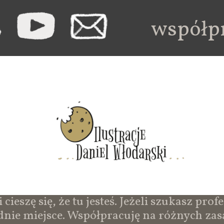
współp
cieszę się, że tu jesteś. Jeżeli szukasz prof
ednie miejsce. Współpracuję na różnych za