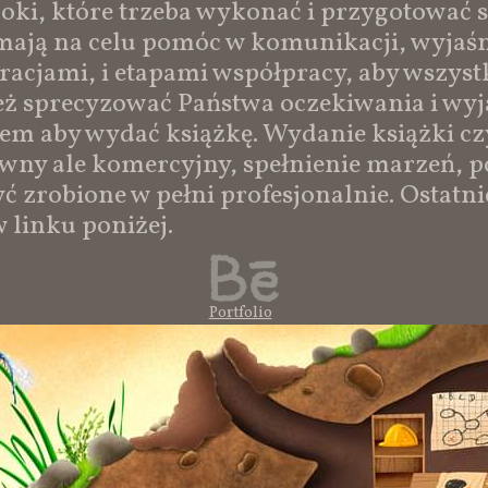
i, które trzeba wykonać i przygotować si
ają na celu pomóc w komunikacji, wyjaśn
racjami, i etapami współpracy, aby wszystk
eż sprecyzować Państwa oczekiwania i wyja
em aby wydać książkę. Wydanie książki czy
ywny ale komercyjny, spełnienie marzeń, p
yć zrobione w pełni profesjonalnie. Ostatn
w linku poniżej.
Portfolio