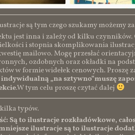
ilustracje są tym czego szukamy możemy za
tu jest inna i zależy od kilku czynników. 
wielkości i stopnia skomplikowania ilustracj
 kwestię mailowo. Mogę przesłać orientacyj
ronnych, ozdobnych oraz okładki na podst
któw w formie widełek cenowych. Proszę 
indywidualną „na sztywno”muszę zapoz
ekcie
.W tym celu proszę czytać dalej
 kilka typów.
ć: Są to ilustracje rozkładówkowe, całos
 mniejsze ilustracje są to ilustracje dod