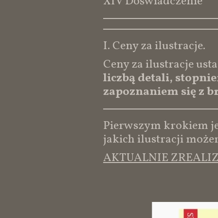
XIV Doświadczenie
I. Ceny za ilustracje.
Ceny za ilustracje ust
liczbą detali, stopn
zapoznaniem się z br
Pierwszym krokiem jes
jakich ilustracji moż
AKTUALNIE ZREALI