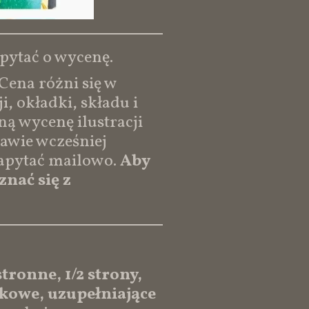
pytać o wycenę.
Cena różni się w
i, okładki, składu i
ną wycenę ilustracji
awie wcześniej
zapytać mailowo.
Aby
nać się z
tronne, 1/2 strony,
atkowe, uzupełniające