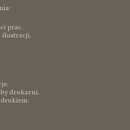
nia:
ści prac.
ilustracji.
.
je.
eby drukarni.
 drukiem.