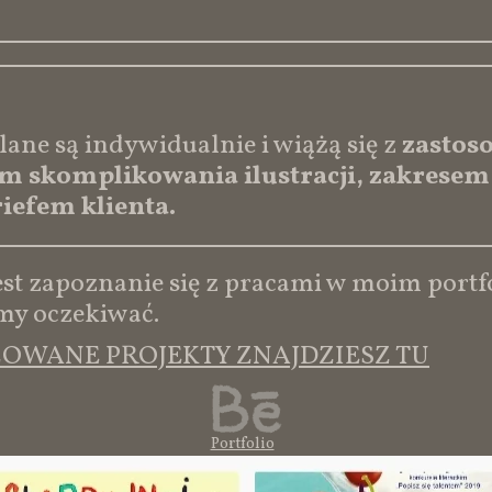
alane są indywidualnie i wiążą się z
zastos
iem skomplikowania ilustracji, zakresem
iefem klienta.
t zapoznanie się z pracami w moim portfo
emy oczekiwać.
ZOWANE PROJEKTY ZNAJDZIESZ TU
Portfolio